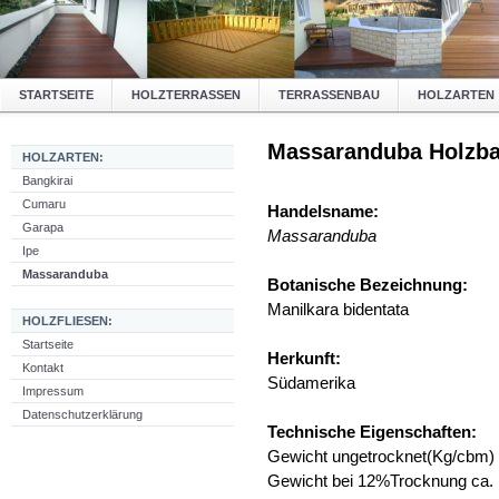
STARTSEITE
HOLZTERRASSEN
TERRASSENBAU
HOLZARTEN
Massaranduba Holzba
HOLZARTEN:
Bangkirai
Cumaru
Handelsname:
Garapa
Massaranduba
Ipe
Massaranduba
Botanische Bezeichnung:
Manilkara bidentata
HOLZFLIESEN:
Startseite
Herkunft:
Kontakt
Südamerika
Impressum
Datenschutzerklärung
Technische Eigenschaften:
Gewicht ungetrocknet(Kg/cbm)
Gewicht bei 12%Trocknung ca.